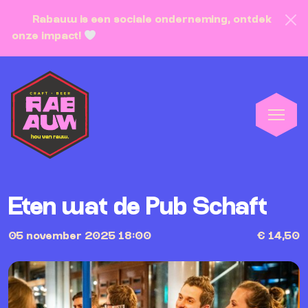
Rabauw is een sociale onderneming, ontdek
onze impact!
Eten wat de Pub Schaft
05 november 2025 18:00
€ 14,50