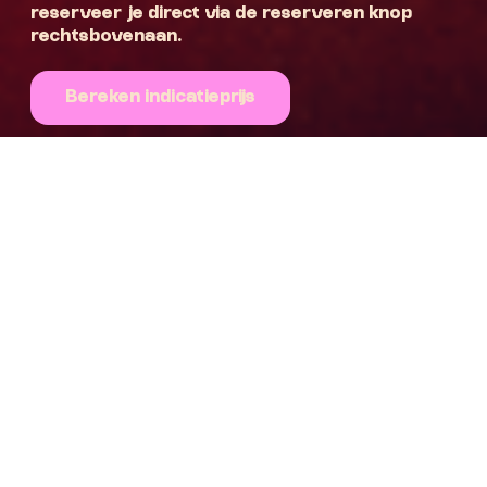
reserveer je direct via de reserveren knop
rechtsbovenaan.
Bereken indicatieprijs
Lunchen met een groep in
Eindhoven
Samen met vrienden, familie of zakenrelaties lekker
lunchen in Eindhoven? De Rabauw Brewpub en
restaurant is de perfecte plek om samen te lunchen.
Het mooie is dat je ook nog eens helpt Rabauwers te