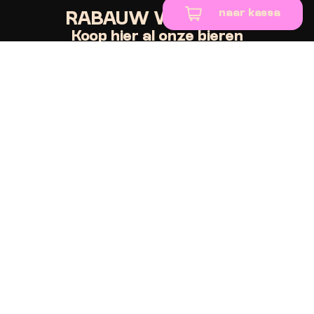
naar kassa
RABAUW WEBSHOP
Koop hier al onze bieren
Drie-keer-Nix Pack
Eigenweizen Deugniet
Hoppy Lager, Non-Alcoholic
– 3 stuks